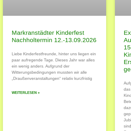
Markranstädter Kinderfest
Ex
Nachholtermin 12.-13.09.2026
Au
15
Ki
Liebe Kinderfestfreunde, hinter uns liegen ein
paar aufregende Tage. Dieses Jahr war alles
Er
ein wenig anders. Aufgrund der
ge
Witterungsbedingungen mussten wir alle
„Draußenveranstaltungen“ relativ kurzfristig
Auf
das
WEITERLESEN »
Kin
Bet
daz
gep
Jub
sin