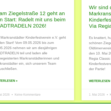
Wir sind 
am Ziegelstraße 12 geht an
Markrans
n Start: Radelt mit uns beim
Kinderfes
TADTRADELN 2026!
Via Regi
 Markranstädter Kinderfestverein e.V. geht
Es knattert, h
den Start! Vom 09.05.2026 bis zum
schönen Ziege
05.2026 nehmen wir am diesjährigen
Oldtimerverei
DTRADELN teil und laden alle
den 10. Mai 20
begeisterten Markranstädterinnen und
Regia Classic
kranstädter ein, sich unserem Team
Kinderfestvere
uschließen.
der Partie!
TERLESEN »
WEITERLESEN 
ai 2026
Keine Kommentare
1. Mai 2026
K