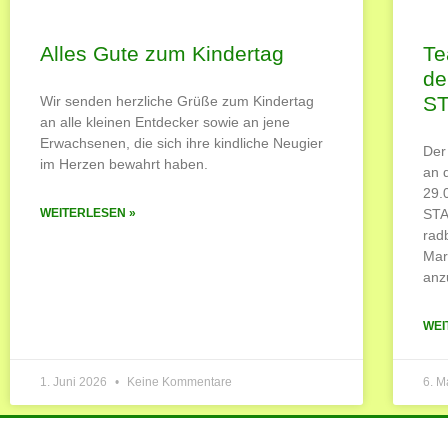
Alles Gute zum Kindertag
Te
de
S
Wir senden herzliche Grüße zum Kindertag
an alle kleinen Entdecker sowie an jene
Erwachsenen, die sich ihre kindliche Neugier
Der
im Herzen bewahrt haben.
an 
29.
WEITERLESEN »
STA
rad
Mar
anz
WEI
1. Juni 2026
Keine Kommentare
6. M