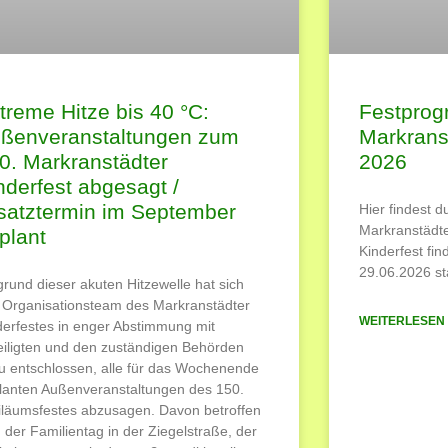
treme Hitze bis 40 °C:
Festpro
ßenveranstaltungen zum
Markranst
0. Markranstädter
2026
nderfest abgesagt /
satztermin im September
Hier findest 
Markranstädte
plant
Kinderfest fi
29.06.2026 sta
grund dieser akuten Hitzewelle hat sich
 Organisationsteam des Markranstädter
WEITERLESEN 
derfestes in enger Abstimmung mit
eiligten und den zuständigen Behörden
u entschlossen, alle für das Wochenende
lanten Außenveranstaltungen des 150.
iläumsfestes abzusagen. Davon betroffen
d der Familientag in der Ziegelstraße, der