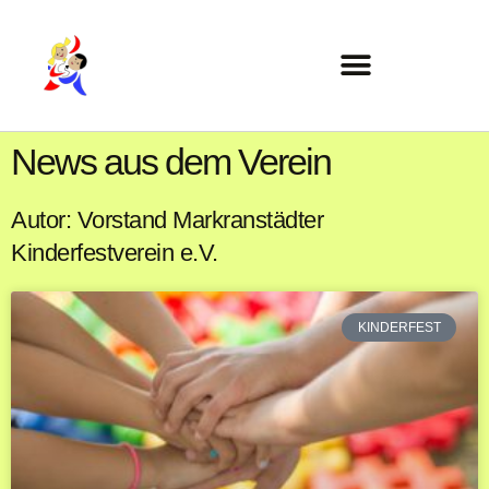
News aus dem Verein
Autor:
Vorstand Markranstädter
Kinderfestverein e.V.
KINDERFEST