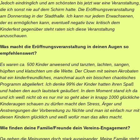
Jedoch eindringlich und am schönsten bis jetzt war eine Veranstaltung,
die ich sonst nie auf dem Schirm hatte. Die Eröffnungsveranstaltung
am Donnerstag in der Stadthalle. Ich kann nur jedem Erwachsenen,
der es ermöglichen kann, eventuell negativ bzw. kritisch dem
Kinderfest gegenüber steht raten sich diese Veranstaltung
anzuschauen.
Was macht die Eröffnungsveranstaltung in deinen Augen so
empfehlenswert?
Es waren ca. 500 Kinder anwesend und tanzten, lachten, sangen,
hüpften und klatschten um die Wette. Der Clown mit seinen Akrobaten
hat ein kinderfreundliches, manchmal auch ein bisschen chaotisches
Programm abgeliefert. Ich denke 99% der Kinder hatten ihren Spaß
und haben den auch lautstark geäußert. In dem Moment stand ich da
und ich weiß nicht ob es nur mir so geht aber in knapp 1000 glückliche
Kinderaugen schauen zu dürfen macht den Stress, Ärger und
Anstrengungen der Vorbereitung zu Nichte und man ist einfach nur mit
diesen Kindern glücklich und weiß wofür man das alles macht.
Wie finden deine Familie/Freunde dein Vereins-Engagement?
Da gehen die Meinungen doch stark auseinander. Meine Familie steht