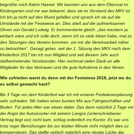
begrüßte mich Katrin Haenel. Wir kannten uns aus dem Elternrat im
Kindergarten und mir war bekannt, dass sie im Vorstand des MKV ist.
Ich bin ja nicht auf den Mund gefallen und sprach ich sie auf die
Umstände mit der Festwiese an. Dies stieß auf die aufmerksamen
Ohren von Gerald Ludwig. Er kommentierte gleich: „das meckern ja
einfach wäre und ich solle doch, wenn ich so viele Ideen habe, mal zu
den Sitzungen des Vereins kommen, um mir die Vereinsarbeit näher
zu betrachten“. Gesagt getan, seit der 1. Sitzung des MKV nach dem
Kinderfest 2017 bin ich nun Mitglied und seit diesem Jahr auch
stellvertretender Vorsitzender. Hier nochmal vielen Dank an alle
Mitglieder für das Vertrauen und die gute Aufnahme in den Verein.
Wie zufrieden warst du denn mit der Festwiese 2018, jetzt wo du
es selbst gemacht hast?
Bis 3 Tage vor dem Kinderfest war ich mit unserer Festwiesenplanung
sehr zufrieden. Wir hatten einen bunten Mix aus Fahrgeschäften und
Buden. Für jedes Alter war etwas dabei. Das dann natürlich 2 Tage vor
der Angst der Autoscooter mit seinem Langos (unterschriebener
Vertrag liegt vor) nicht kam, schlug ordentlich ins Kontor. Es war uns
trotz reger Bemühungen bis zur letzten Minute nicht möglich dies zu
kompensieren. Das stellte optisch natürlich eine riesige Lücke dar.