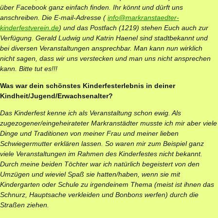
über Facebook ganz einfach finden. Ihr könnt und dürft uns
anschreiben. Die E-mail-Adresse (
info@markranstaedter-
kinderfestverein.de
) und das Postfach (1219) stehen Euch auch zur
Verfügung. Gerald Ludwig und Katrin Haenel sind stadtbekannt und
bei diversen Veranstaltungen ansprechbar. Man kann nun wirklich
nicht sagen, dass wir uns verstecken und man uns nicht ansprechen
kann. Bitte tut es!!!
Was war dein schönstes Kinderfesterlebnis in deiner
Kindheit/Jugend/Erwachsenalter?
Das Kinderfest kenne ich als Veranstaltung schon ewig. Als
zugezogener/eingeheirateter Markranstädter musste ich mir aber viele
Dinge und Traditionen von meiner Frau und meiner lieben
Schwiegermutter erklären lassen. So waren mir zum Beispiel ganz
viele Veranstaltungen im Rahmen des Kinderfestes nicht bekannt.
Durch meine beiden Töchter war ich natürlich begeistert von den
Umzügen und wieviel Spaß sie hatten/haben, wenn sie mit
Kindergarten oder Schule zu irgendeinem Thema (meist ist ihnen das
Schnurz, Hauptsache verkleiden und Bonbons werfen) durch die
Straßen ziehen.