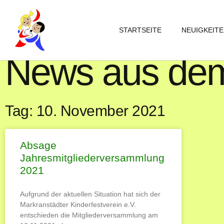
STARTSEITE
NEUIGKEIT
News aus dem
Tag: 10. November 2021
Absage
Jahresmitgliederversammlung
2021
Aufgrund der aktuellen Situation hat sich der
Markranstädter Kinderfestverein e.V.
entschieden die Mitgliederversammlung am